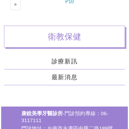
P10
N
»
e
x
t
衛教保健
診療新訊
最新消息
康銳美學牙醫診所
-門診預約專線：06-
3117111
門診地址：台南市永康區中華二路189號